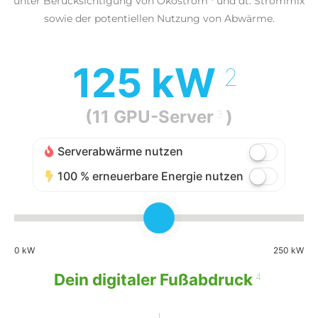
unter Berücksichtigung von Ökostrom
und dt. Strommix
sowie der potentiellen Nutzung von Abwärme.
125
kW
2
(
11
GPU-Server
)
3
Serverabwärme nutzen
100 % erneuerbare Energie nutzen
0 kW
250 kW
Dein digitaler Fußabdruck
4