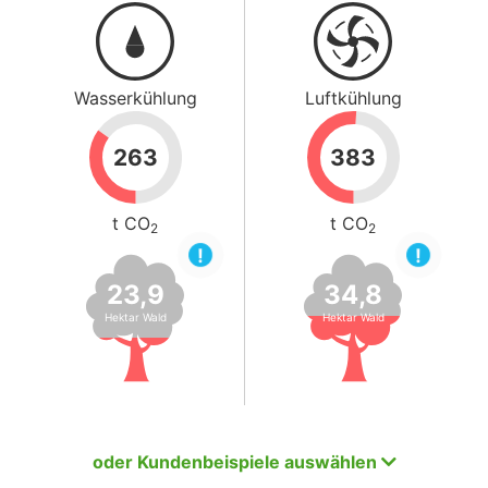
Wasserkühlung
Luftkühlung
263
383
t CO
t CO
2
2
!
!
23,9
34,8
Hektar Wald
Hektar Wald
oder Kundenbeispiele auswählen