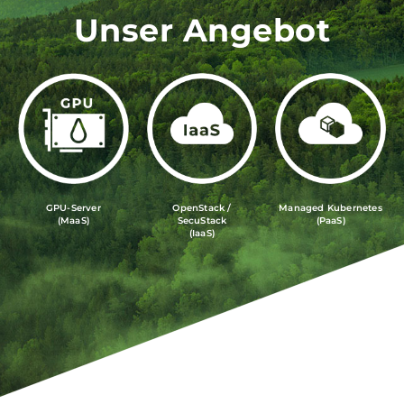
Unser Angebot
GPU-Server
OpenStack /
Managed Kubernetes
(MaaS)
SecuStack
(PaaS)
(IaaS)