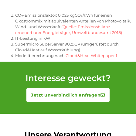
CO
-Emissionsfaktor: 0,025 kgCO
/kWh für einen
2
2
Ökostrommix mit äquivalenten Anteilen von Photovoltaik,
Wind- und Wasserkraft
(Quelle: Emissionsbilanz
erneuerbarer Energieträger, Umweltbundesamt 2018)
IT-Leistung in kW
Supermicro SuperServer 9029GP (umgerüstet durch
Cloud&Heat auf Wasserkühlung)
Modellberechnung nach
Cloud&Heat Whitepaper 1
Interesse geweckt?
Jetzt unverbindlich anfragen
Unsere Verantwortung